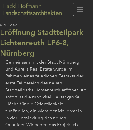
Hackl Hofmann
Landschaftsarchitekten
8. Mai 2025
Eröffnung Stadtteilpark
Lichtenreuth LP6-8,
Nürnberg
Gemeinsam mit der Stadt Nürnberg 
und Aurelis Real Estate wurde im 
Rahmen eines feierlichen Festakts der 
erste Teilbereich des neuen 
Stadtteilparks Lichtenreuth eröffnet. Ab 
sofort ist die rund drei Hektar große 
Fläche für die Öffentlichkeit 
zugänglich, ein wichtiger Meilenstein 
in der Entwicklung des neuen 
Quartiers. Wir haben das Projekt ab 