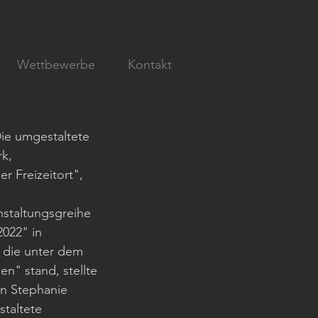
Wettbewerbe
Kontakt
ie umgestaltete 
k, 
r Freizeitort", 
staltungsgreihe 
022" in 
 die unter dem 
n" stand, stellte 
in Stephanie 
staltete 