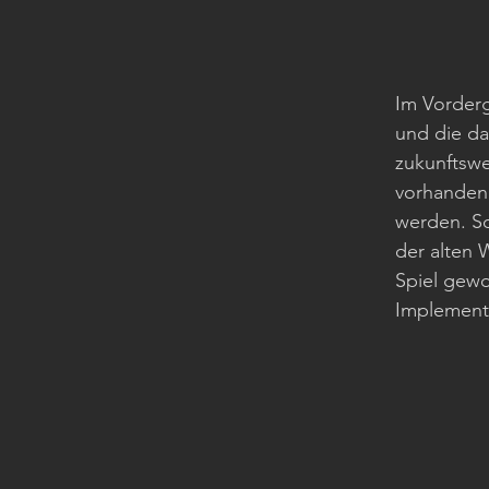
Im Vorderg
und die da
zukunftswe
vorhandene
werden. So
der alten 
Spiel gewo
Implement