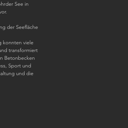
rder See in 
or. 
ng der Seefläche 
 konnten viele 
nd transformiert 
en Betonbecken 
ess, Sport und 
altung und die 