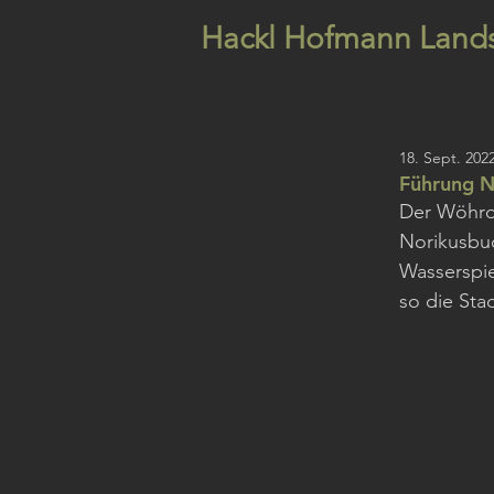
Hackl Hofmann Lands
18. Sept. 202
Führung N
Der Wöhrde
Norikusbuc
Wasserspie
so die Sta