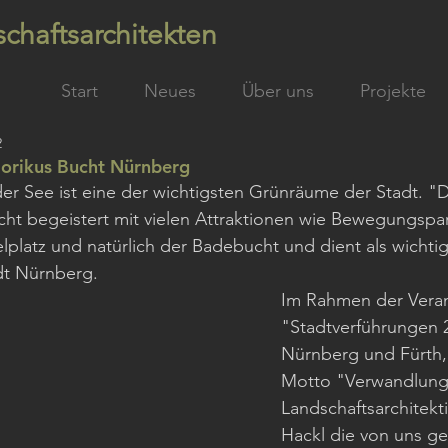
chaftsarchitekten
Start
Neues
Über uns
Projekte
2
orikus Bucht Nürnberg
r See ist eine der wichtigsten Grünräume der Stadt. "D
ht begeistert mit vielen Attraktionen wie Bewegungspar
lplatz und natürlich der Badebucht und dient als wichtige
dt Nürnberg.
Im Rahmen der Veran
"Stadtverführungen 2
Nürnberg und Fürth,
Motto "Verwandlunge
Landschaftsarchitekt
Hackl die von uns ge