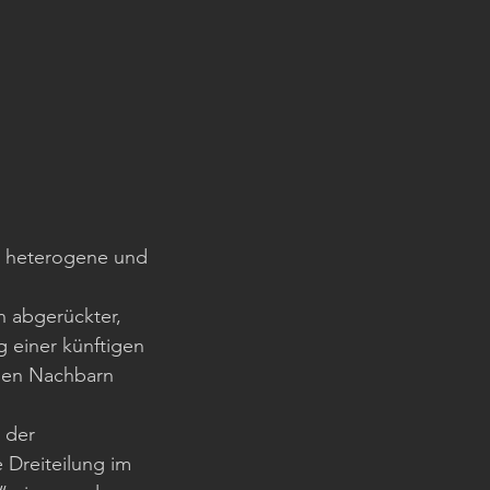
ie heterogene und 
n abgerückter, 
 einer künftigen 
hen Nachbarn 
 der 
Dreiteilung im 