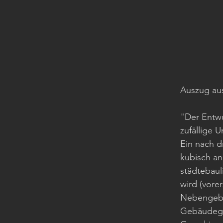
Auszug aus
"Der Entwu
zufällige 
Ein nach d
kubisch an
städtebaul
wird (vorer
Nebengebäu
Gebäudeges