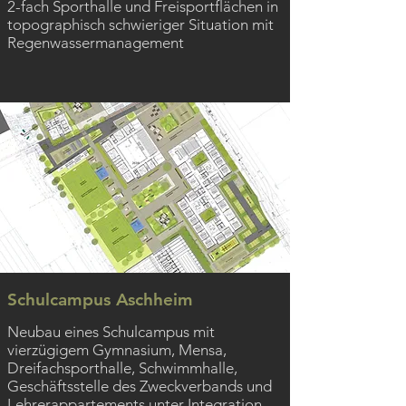
2-fach Sporthalle und Freisportflächen in
topographisch schwieriger Situation mit
Regenwassermanagement
Schulcampus Aschheim
Neubau eines Schulcampus mit
vierzügigem Gymnasium, Mensa,
Dreifachsporthalle, Schwimmhalle,
Geschäftsstelle des Zweckverbands und
Lehrerappartements unter Integration