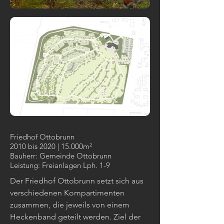
Friedhof Ottobrunn
2010 bis 2020 | 15.000m²
Bauherr: Gemeinde Ottobrunn
Leistung: Freianlagen Lph. 1-9
Der Friedhof Ottobrunn setzt sich aus
verschiedenen Kompartimenten
zusammen, die jeweils von einem
Heckenband geteilt werden. Ziel der