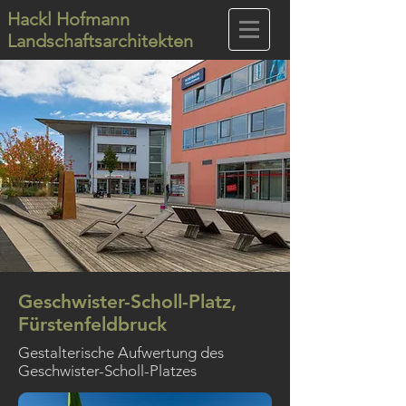
Hackl Hofmann
Landschaftsarchitekten
Geschwister-Scholl-Platz,
Fürstenfeldbruck
Gestalterische Aufwertung des
Geschwister-Scholl-Platzes