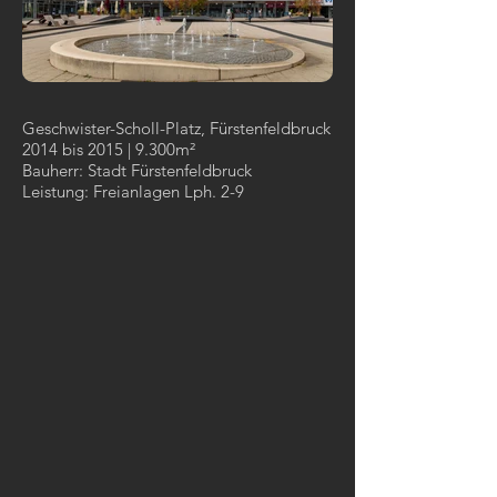
Geschwister-Scholl-Platz, Fürstenfeldbruck
2014 bis 2015 | 9.300m²
Bauherr: Stadt Fürstenfeldbruck
Leistung: Freianlagen Lph. 2-9