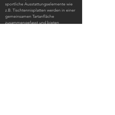
sportliche Ausstattungselemente wie
z.B. Tischtennisplatten werden in einer
gemeinsamen Tartanfläche
zusammengefasst und bieten
zusätzliche Aufenthaltsmöglichkeiten
außerhalb der Nutzung im
Sportunterricht. Das Rasenspielfeld mit
einer Größe von 60x90m schließt
östlich an und kann erhalten werden.
Verkehrsflächen Die Anlieferung der
Mensa erfolgt über eine Stichstraße
von Osten her und beeinträchtigt somit
die Schulnutzung nicht. Die Kiss&Go-
Stellplätze werden im öffentlichen
Straßenraum entlang des
Jagdfeldrings angeboten. Im
nordöstlichen Bereich werden Fahrrad-
und Rollerstellplätze situiert. Die
Schulbushaltestellen bleiben auf den