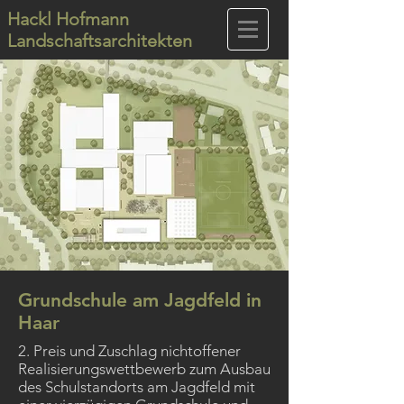
Hackl Hofmann
Landschaftsarchitekten
Grundschule am Jagdfeld in
Haar
2. Preis und Zuschlag nichtoffener
Realisierungswettbewerb zum Ausbau
des Schulstandorts am Jagdfeld mit