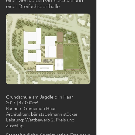
einer vierzügigen Grundschule und
einer Dreifachsporthalle
Grundschule am Jagdfeld in Haar
2017 | 47.000m²
Bauherr: Gemeinde Haar
Architekten: bär stadelmann stöcker
Leistung: Wettbewerb 2. Preis und
Zuschlag
Städtebauliche Konfiguration Das neue