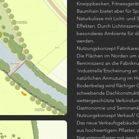
Kneippbecken, Fitnessgerät
Baumhain bietet aber für Sp
Naturkulisse mit Licht- und 
Effekten. Durch Lichtinszen
besonderes Ambiente für d
werden.
Nutzungskonzept Fabrikarea
Die Flächen im Norden um 
Reminiszenz an die Fabriknu
'industrielle'Erscheinung an
natürlichen Anmutung im Hot
Bodenbelag wird flächiger 
schwebende Dachkonstruktion
wettergeschützte Verbindun
Gastronomie und Seminarrä
Nutzungskonzept Verkauf/ G
Das neue Verkaufsgebäude/ R
aus hochwertigem Pflaster, 
Natursteinpflaster mit gesc