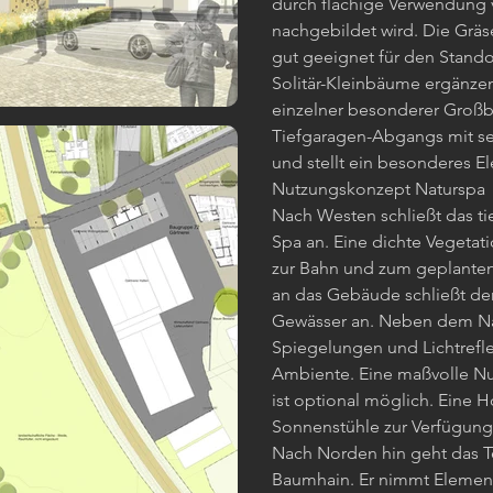
durch flächige Verwendung 
nachgebildet wird. Die Gräs
gut geeignet für den Stando
Solitär-Kleinbäume ergänzen
einzelner besonderer Groß
Tiefgaragen-Abgangs mit s
und stellt ein besonderes E
Nutzungskonzept Naturspa
Nach Westen schließt das t
Spa an. Eine dichte Vegetat
zur Bahn und zum geplante
an das Gebäude schließt der
Gewässer an. Neben dem Nat
Spiegelungen und Lichtrefl
Ambiente. Eine maßvolle Nu
ist optional möglich. Eine H
Sonnenstühle zur Verfügung
Nach Norden hin geht das Te
Baumhain. Er nimmt Element