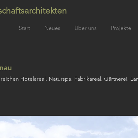
chaftsarchitekten
Start
Neues
Über uns
Projekte
gnau
reichen Hotelareal, Naturspa, Fabrikareal, Gärtnerei, L