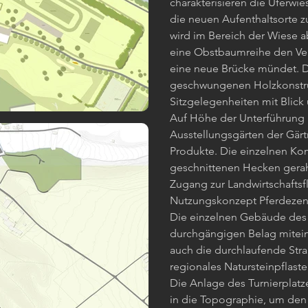
charakterisieren die Uferwi
die neuen Aufenthaltsorte z
wird im Bereich der Wiese a
eine Obstbaumreihe den Verb
eine neue Brücke mündet. 
geschwungenen Holzkonstruk
Sitzgelegenheiten mit Blick 
Auf Höhe der Unterführung 
Ausstellungsgärten der Gärtn
Produkte. Die einzelnen K
geschnittenen Hecken gerahm
Zugang zur Landwirtschaftsf
Nutzungskonzept Pferdeze
Die einzelnen Gebäude des 
durchgängigen Belag mitei
auch die durchlaufende Straß
regionales Natursteinpflast
Die Anlage des Turnierplatz
in die Topographie, um den