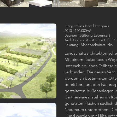
Integratives Hotel Langnau
2013 | 120.000m²
Bauherr: Stiftung Lebensart
Architekten: AD´A LC ATELIE
Leistung: Machbarkeitsstudie
Landschaftsarchitektonisc
Mit einem lückenlosen Weg
unterschiedlichen Teilberei
verbunden. Die neuen Verb
werden an bestimmten Ort
bereichert, um den Naturasp
gestalteten Außenanlagen i
Gärtnereiareal stehen im Kon
genutzten Flächen südlich d
Naturraum unterordnen. Die
Hund werden mit Hilfe erfo