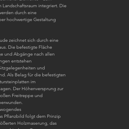
n Landschaftsraum integriert. Die
werden durch eine
aber hochwertige Gestaltung
de zeichnet sich durch eine
us. Die befestigte Fläche
ge und Abgänge nach allen
ungen entstehen
 Sitzgelegenheiten und
nd. Als Belag für die befestigten
ursteinplatten im
lagen. Der Höhenversprung zur
roßen Freitreppe und
berwunden.
s wogendes
s Pflanzbild folgt dem Prinzip
rößerten Holzmaserung, das