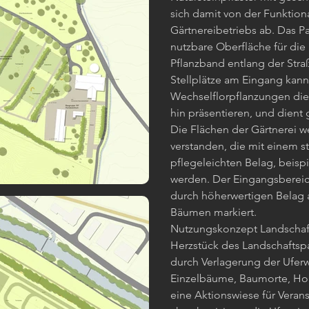
sich damit von der Funktion
Gärtnereibetriebs ab. Das Pa
nutzbare Oberfläche für die 
Pflanzband entlang der Str
Stellplätze am Eingang kann
Wechselflorpflanzungen die 
hin präsentieren, und dient
Die Flächen der Gärtnerei w
verstanden, die mit einem s
pflegeleichten Belag, beisp
werden. Der Eingangsberei
durch höherwertigen Belag a
Bäumen markiert.
Nutzungskonzept Landschaft
Herzstück des Landschaftspa
durch Verlagerung der Uferw
Einzelbäume, Baumorte, Hol
eine Aktionswiese für Verans