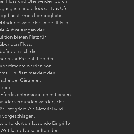
ese. Fluss und Ufer werden durch
ugänglich und erlebbar. Das Ufer
bgeflacht. Auch hier begleitet
indungsweg, der an der Ilfis in
Die Aufweitungen der
tion bieten Platz für
über den Fluss.
befinden sich die
erei zur Präsentation der
ompartimente werden von
t. Ein Platz markiert den
läche der Gärtnerei.
ntrum
Pferdezentrums sollen mit einem
nander verbunden werden, der
e integriert. Als Material wird
er vorgeschlagen.
es erfordert umfassende Eingriffe
 Wettkampfvorschriften der