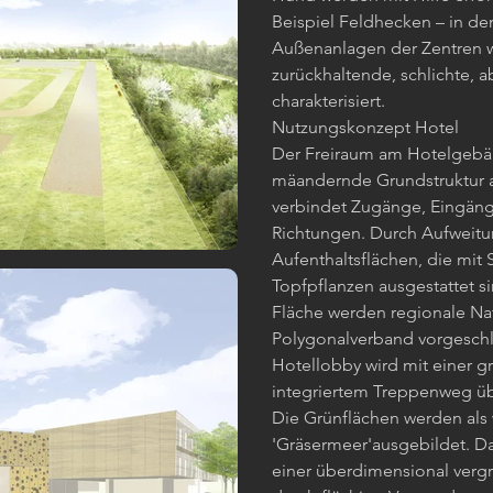
Beispiel Feldhecken – in de
Außenanlagen der Zentren 
zurückhaltende, schlichte, 
charakterisiert.
Nutzungskonzept Hotel
Der Freiraum am Hotelgebäu
mäandernde Grundstruktur a
verbindet Zugänge, Eingän
Richtungen. Durch Aufweit
Aufenthaltsflächen, die mit
Topfpflanzen ausgestattet si
Fläche werden regionale Nat
Polygonalverband vorgesch
Hotellobby wird mit einer g
integriertem Treppenweg ü
Die Grünflächen werden al
'Gräsermeer'ausgebildet. Da
einer überdimensional verg