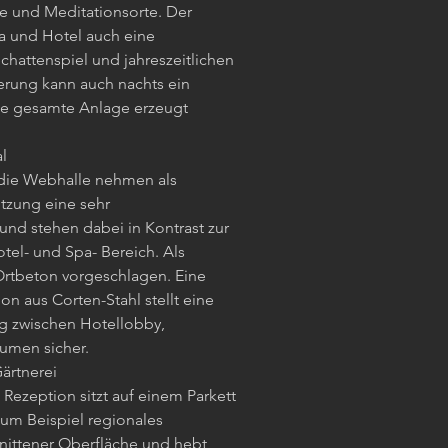
e und Meditationsorte. Der
a und Hotel auch eine
Schattenspiel und jahreszeitlichen
ierung kann auch nachts ein
ie gesamte Anlage erzeugt
l
die Webhalle nehmen als
tzung eine sehr
 und stehen dabei in Kontrast zur
el- und Spa- Bereich. Als
Ortbeton vorgeschlagen. Eine
 aus Corten-Stahl stellt eine
g zwischen Hotellobby,
umen sicher.
ärtnerei
ezeption sitzt auf einem Parkett
zum Beispiel regionales
hnittener Oberfläche und hebt