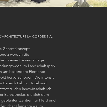
R D´ARCHITECTURE LA CORDÉE S.A.
hes Gesamtkonzept
enetz werden die
che zu einer Gesamtanlage
indungswege im Landschaftspark
en um besondere Elemente
ekt hervorzuheben. Die intensiv
m Bereich Fabrik, Hotel und
trast zu den landwirtschaftlich
er Bahnstrecke, die sich dem
 geplanten Zentren für Pferd und
rderlicher Elemente – zum