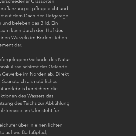
verschiedener Grassorten
erpflanzung ist pflegeleicht und
rt auf dem Dach der Tiefgarage.
 und beleben das Bild. Ein
baum kann durch den Hof des
einen Wurzeln im Boden stehen
lement dar.
iefergelegene Gelände des Natur-
ionskulisse schirmt das Gelände
n Gewerbe im Norden ab. Direkt
 Saunateich als natürliches
urerlebnis bereichern die
ektionen des Wassers das
tzung des Teichs zur Abkühlung
olzterrasse am Ufer steht für
.
ichufer über in einen lichten
e auf wie Barfußpfad,