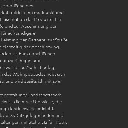
aloberfläche des
rkett bildet eine multifunktional
Präsentation der Produkte. Ein
aße und zur Abschirmung der
 für aufwändigere
Leistung der Gärtnerei zur Straße
 gleichzeitig der Abschirmung.
erden als Funktionalflächen
trapazierfähigen und
ielsweise aus Asphalt belegt
ch des Wohngebäudes hebt sich
b und wird zusätzlich mit zwei
sgestaltung/ Landschaftspark
rks ist die neue Uferwiese, die
ege landeinwärts entsteht.
zdecks, Sitzgelegenheiten und
taltungen mit Stellplatz für Tippis