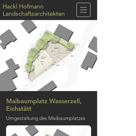
Hackl Hofmann
Landschaftsarchitekten
Maibaumplatz Wasserzell,
Eichstätt
Umgestaltung des Maibaumplatzes