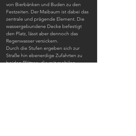
von Bierbänken und Buden zu den
Festzeiten. Der Maibaum ist dabei das
zentrale und prägende Element. Die
wassergebundene Decke befestigt
den Platz, lässt aber dennoch das
Regenwasser versickern.
Durch die Stufen ergeben sich zur
Straße hin ebenerdige Zufahrten zu
beiden Plätzen, die mit mobilen
Pollern entweder freigegeben oder
verschlossen werden können. Der
Gehweg entlang der Straße wird mit
dem selben Natursteinpflaster
befestigt, um ein einheitliches,
konsequentes Bild zu schaffen.
Eine Natursteinmauer auf Sitzhöhe
rahmt den Festplatz und lädt zum
Verweilen ein. Sie befestigt den Hang
und bietet zusätzliche Sitzplätze für