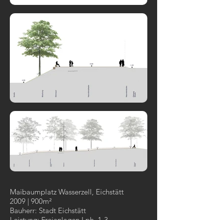
Maibaumplatz Wasserzell, Eichstätt
2009 | 900m²
Bauherr: Stadt Eichstätt
Leistung: Freianlagen Lph. 1-3