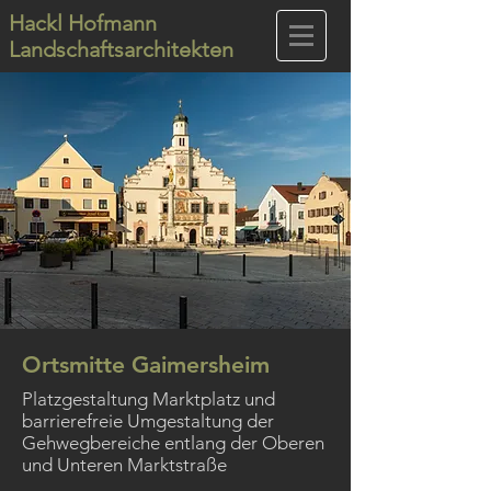
Hackl Hofmann
Landschaftsarchitekten
Ortsmitte Gaimersheim
Platzgestaltung Marktplatz und
barrierefreie Umgestaltung der
Gehwegbereiche entlang der Oberen
und Unteren Marktstraße