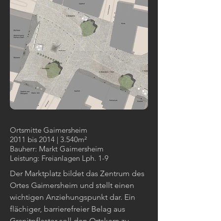
Ortsmitte Gaimersheim
2011 bis 2014 | 3.540m²
Bauherr: Markt Gaimersheim
Leistung: Freianlagen Lph. 1-9
Der Marktplatz bildet das Zentrum des
Ortes Gaimersheim und stellt einen
wichtigen Anziehungspunkt dar. Ein
flächiger, barrierefreier Belag aus
Granitpflaster soll den Ortskern zu