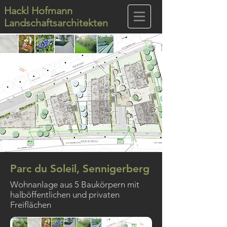
Hackl Hofmann
Landschaftsarchitekten
Parc du Soleil, Sennigerberg
Wohnanlage aus 5 Baukörpern mit
halböffentlichen und privaten
Freiflächen