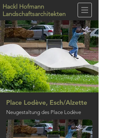
Hackl Hofmann
Landschaftsarchitekten
Place Lodève, Esch/Alzette
Neugestaltung des Place Lodève