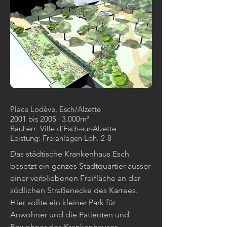
Place Lodève, Esch/Alzette
2001 bis 2005 | 3.000m²
Bauherr: Ville d'Esch-sur-Alzette
Leistung: Freianlagen Lph. 2-8
Das städtische Krankenhaus Esch
besetzt ein ganzes Stadtquartier ausser
einer verbliebenen Freifläche an der
südlichen Straßenecke des Karrees.
Hier sollte ein kleiner Park für
Anwohner und die Patienten und
Bewohner des Krankenhauses