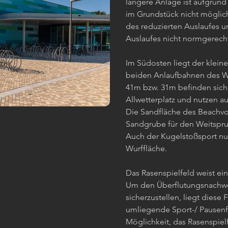
längere Anlage ist aufgrun
im Grundstück nicht möglich
des reduzierten Auslaufes u
Auslaufes nicht normgerech
Im Südosten liegt der kleine
beiden Anlaufbahnen des We
41m bzw. 31m befinden sich
Allwetterplatz und nutzen au
Die Sandfläche des Beachvol
Sandgrube für den Weitspru
Auch der Kugelstoßsport nut
Wurffläche.
Das Rasenspielfeld weist ei
Um den Überflutungsnachwe
sicherzustellen, liegt diese 
umliegende Sport-/ Pausenfl
Möglichkeit, das Rasenspiel