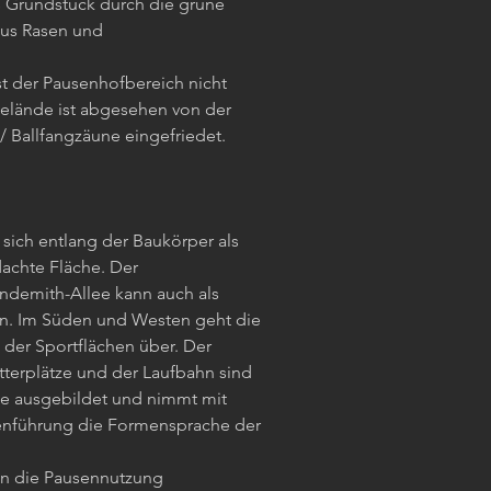
as Grundstück durch die grüne
aus Rasen und
st der Pausenhofbereich nicht
Gelände ist abgesehen von der
 Ballfangzäune eingefriedet.
 sich entlang der Baukörper als
dachte Fläche. Der
ndemith-Allee kann auch als
n. Im Süden und Westen geht die
 der Sportflächen über. Der
terplätze und der Laufbahn sind
he ausgebildet und nimmt mit
enführung die Formensprache der
in die Pausennutzung