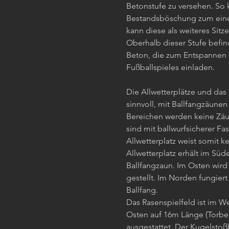
Betonstufe zu versehen. So
Bestandsböschung zum ein
kann diese als weiteres Sit
Oberhalb dieser Stufe befin
Beton, die zum Entspannen
Fußballspieles einladen.
Die Allwetterplätze und das 
sinnvoll, mit Ballfangzäune
Bereichen werden keine Zäu
sind mit ballwurfsicherer Fa
Allwetterplatz weist somit k
Allwetterplatz erhält im Sü
Ballfangzaun. Im Osten wird
gestellt. Im Norden fungier
Ballfang.
Das Rasenspielfeld ist im W
Osten auf 16m Länge (Torbe
ausgestattet. Der Kugelstoß