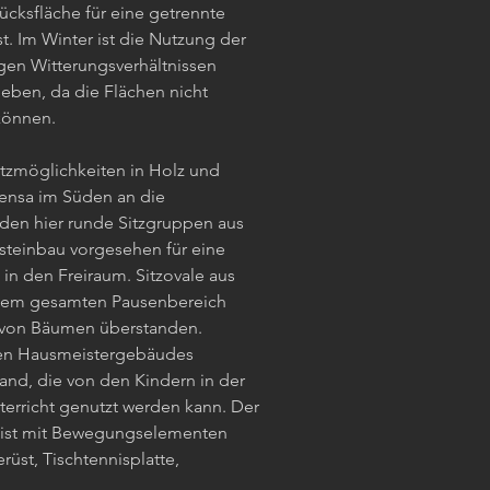
cksfläche für eine getrennte
t. Im Winter ist die Nutzung der
en Witterungsverhältnissen
geben, da die Flächen nicht
können.
tzmöglichkeiten in Holz und
ensa im Süden an die
den hier runde Sitzgruppen aus
teinbau vorgesehen für eine
in den Freiraum. Sitzovale aus
 dem gesamten Pausenbereich
d von Bäumen überstanden.
hen Hausmeistergebäudes
and, die von den Kindern in der
erricht genutzt werden kann. Der
s ist mit Bewegungselementen
rüst, Tischtennisplatte,