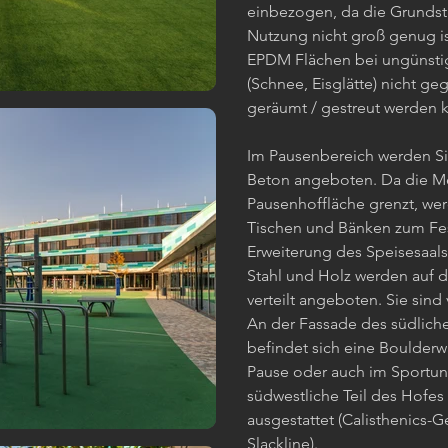
einbezogen, da die Grundstü
Nutzung nicht groß genug is
EPDM Flächen bei ungünstig
(Schnee, Eisglätte) nicht ge
geräumt / gestreut werden 
Im Pausenbereich werden Si
Beton angeboten. Da die M
Pausenhoffläche grenzt, wer
Tischen und Bänken zum Fes
Erweiterung des Speisesaals 
Stahl und Holz werden auf
verteilt angeboten. Sie sin
An der Fassade des südlic
befindet sich eine Boulderw
Pause oder auch im Sportunt
südwestliche Teil des Hofe
ausgestattet (Calisthenics-Ge
Slackline).