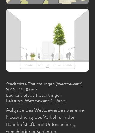
Stadtmitte Treuchtlingen (Wettbewerb)
2012 | 15.000m²
Bauherr: Stadt Treuchtlingen
Leistung: Wettbewerb 1. Rang
Aufgabe des Wettbewerbes war eine
Neuordnung des Verkehrs in der
Bahnhofstraße mit Untersuchung
verschiedener Varianten