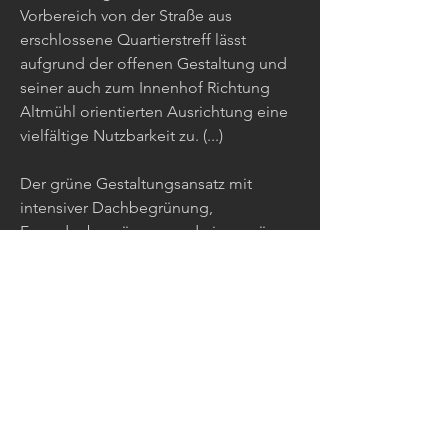
Vorbereich von der Straße aus
erschlossene Quartierstreff lässt
aufgrund der offenen Gestaltung und
seiner auch zum Innenhof Richtung
Altmühl orientierten Ausrichtung eine
vielfältige Nutzbarkeit zu. (...)
Der grüne Gestaltungsansatz mit
intensiver Dachbegrünung,
Fassadenbegrünung und einer grünen
Geste über die Straße wird
mehrheitlich positiv bewertet. (...)
Durch die Gebäudekonfiguration
entstehen verschiedene gut nutzbare
Freiräume. Die Inszenierung des
Ausblickes auf die Altmühl wird sehr
positiv gesehen.