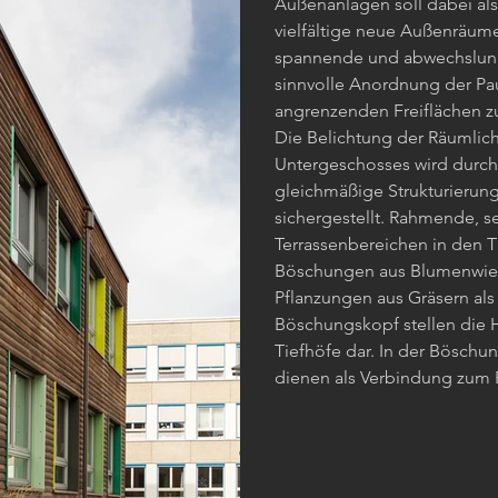
Außenanlagen soll dabei al
vielfältige neue Außenräume
spannende und abwechslun
sinnvolle Anordnung der Pa
angrenzenden Freiflächen zu
Die Belichtung der Räumlich
Untergeschosses wird durch
gleichmäßige Strukturierung
sichergestellt. Rahmende, s
Terrassenbereichen in den 
Böschungen aus Blumenwies
Pflanzungen aus Gräsern a
Böschungskopf stellen die 
Tiefhöfe dar. In der Böschu
dienen als Verbindung zum 