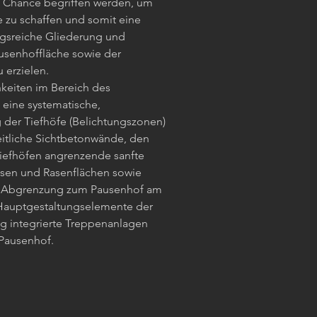
s Chance begriffen werden, um
 zu schaffen und somit eine
gsreiche Gliederung und
usenhoffläche sowie der
 erzielen.
keiten im Bereich des
 eine systematische,
 der Tiefhöfe (Belichtungszonen)
eitliche Sichtbetonwände, den
Tiefhöfen angrenzende sanfte
en und Rasenflächen sowie
ls Abgrenzung zum Pausenhof am
Hauptgestaltungselemente der
ng integrierte Treppenanlagen
Pausenhof.