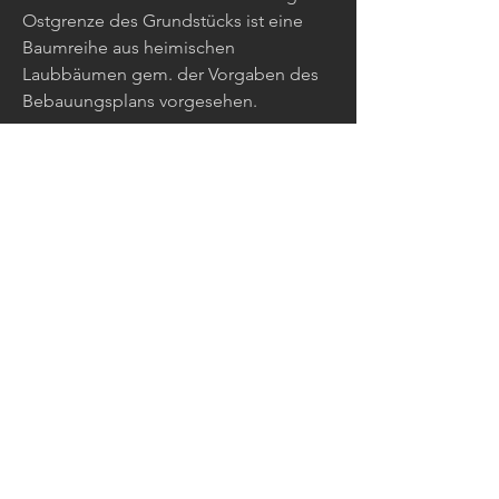
Ostgrenze des Grundstücks ist eine
Baumreihe aus heimischen
Laubbäumen gem. der Vorgaben des
Bebauungsplans vorgesehen.
Die Zuwegung erfolgt über eine neu
geplante öffentliche
Erschließungsstraße im Südwesten von
der Hauptstraße aus. Angelagert an die
Zufahrt im südlichen Bereich des
Grundstücks sind 14 Pkw-Stellplätze
und eine Feuerwehraufstellfläche. Die
Zufahrt, die auch für größere
Fahrzeuge (Transporter, LKW) nutzbar
ist, erschließt auch den
multifunktionalen Platz im Nordosten,
auf dem sich 2 barrierefreie Stellplätze
befinden. Das fußläufige Wegenetz