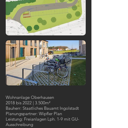
Wohnanlage Oberhausen
2018 bis 2022 | 3.500m²
Bauherr: Staatliches Bauamt Ingolstadt
Planungspartner: Wipfler Plan
Leistung: Freianlagen Lph. 1-9 mit GU-
Ausschreibung